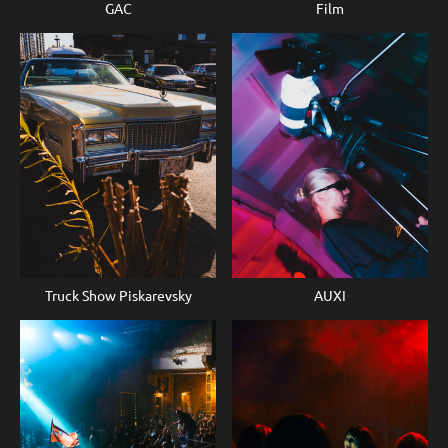
GAC
Film
Truck Show Piskarevsky
AUXI