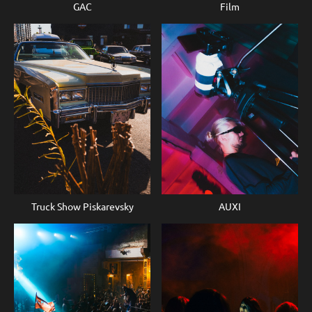
GAC
Film
Truck Show Piskarevsky
AUXI