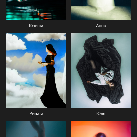
Ксюша
Анна
Рината
Юля