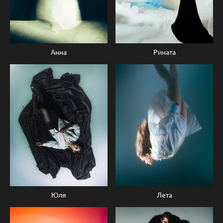
Рината
Анна
Юля
Лета